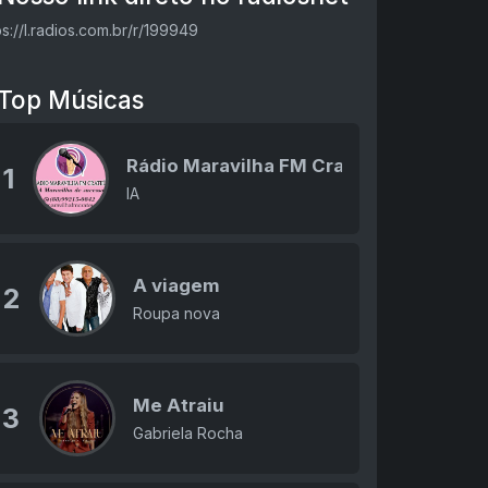
ps://l.radios.com.br/r/199949
Top Músicas
Rádio Maravilha FM Crateús
1
IA
A viagem
2
Roupa nova
Me Atraiu
3
Gabriela Rocha